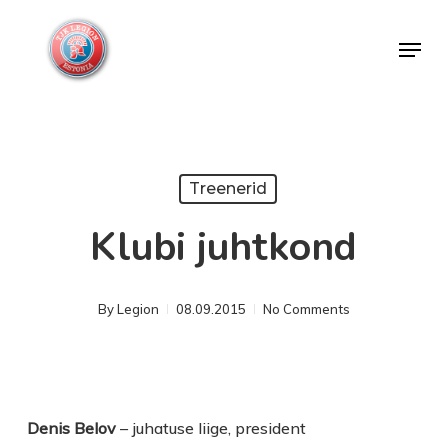
Skip
Menu
to
Close
main
Menu
content
Treenerid
Klubi juhtkond
By
Legion
08.09.2015
No Comments
Denis Belov
– juhatuse liige, president