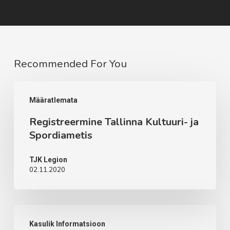
Recommended For You
Registreermine
Määratlemata
Tallinna
Registreermine Tallinna Kultuuri- ja
Kultuuri-
Spordiametis
ja
Spordiametis
TJK Legion
02.11.2020
Dokumendid
Kasulik Informatsioon