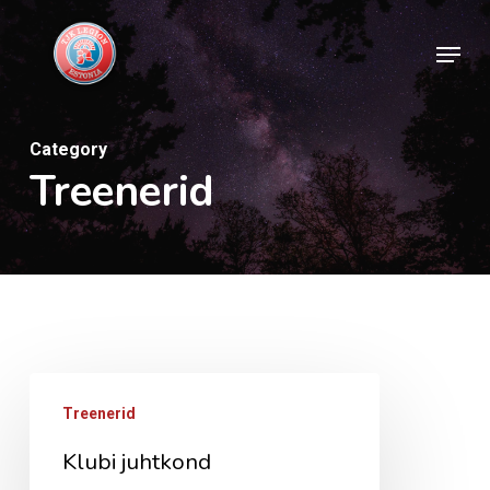
Skip
Menu
to
Close
main
Menu
content
Category
Treenerid
Klubi
Treenerid
juhtkond
Klubi juhtkond