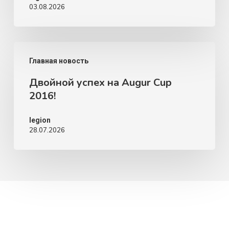
03.08.2026
2
августа)
Двойной
Главная новость
успех
Двойной успех на Augur Cup
на
2016!
Augur
Cup
legion
28.07.2026
2016!