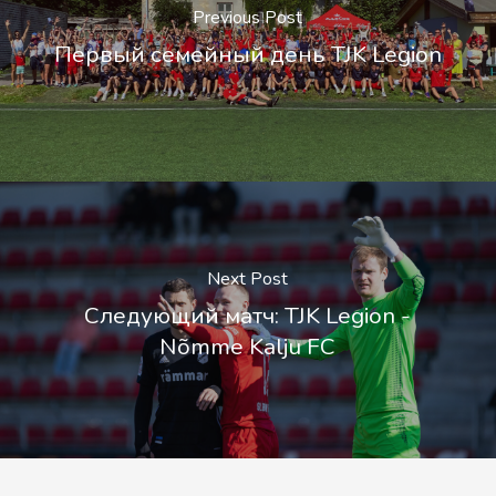
Previous Post
Первый семейный день TJK Legion
Next Post
Следующий матч: TJK Legion -
Nõmme Kalju FC