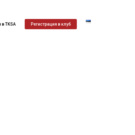
 в TKSA
Регистрация в клуб