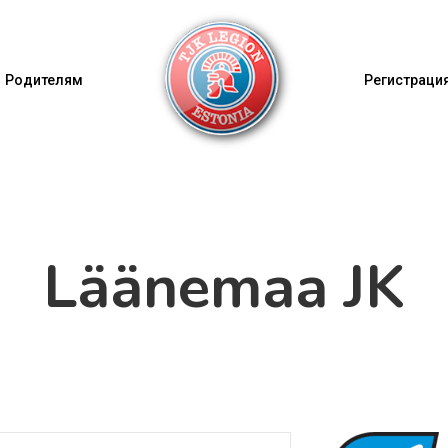
Родителям
Регистрация
Läänemaa JK