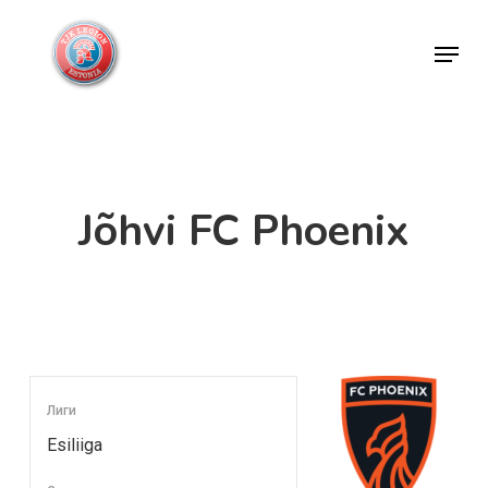
Skip
Menu
to
Close
main
Menu
content
Jõhvi FC Phoenix
Лиги
Esiliiga