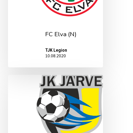
FC Elva (N)
TJK Legion
10.08.2020
Kohtla-
Järve
JK
Järve
(N)