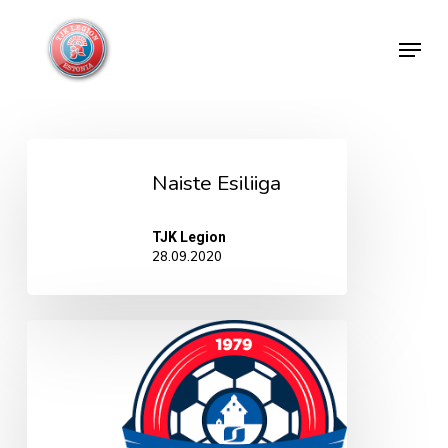
Skip
Menu
to
Close
main
Menu
content
Naiste
Naiste Esiliiga
Esiliiga
TJK Legion
28.09.2020
JK
Narva
Trans
(N)