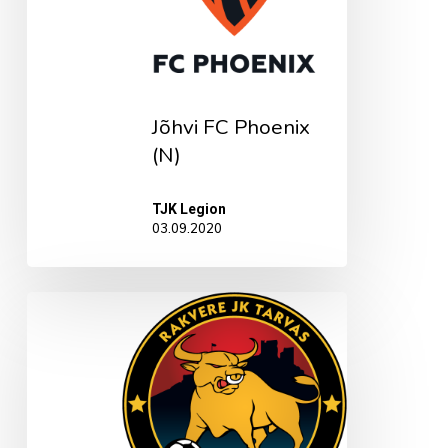
Jõhvi FC Phoenix
(N)
TJK Legion
03.09.2020
Rakvere
JK
Tarvas
(N)