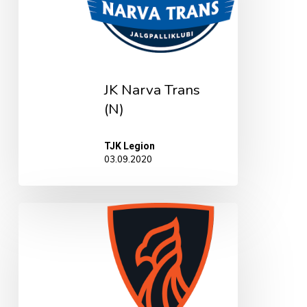
JK Narva Trans
(N)
TJK Legion
03.09.2020
Jõhvi
FC
Phoenix
(N)