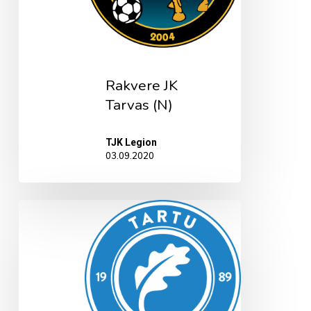
Rakvere JK
Tarvas (N)
TJK Legion
03.09.2020
Tartu
JK
Tammeka
II
(N)