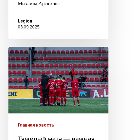
Михаила Артюхова…
Legion
03.09.2025
Тяжёлый
матч
—
важная
победа!
Главная новость
Тяжёлый матч — важная