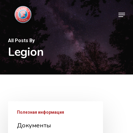
Skip
Menu
to
Close
main
Menu
content
All Posts By
Legion
Документы
Полезная информация
Документы