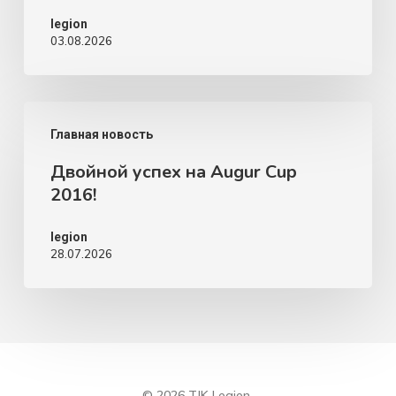
–
legion
03.08.2026
2
августа)
Двойной
Главная новость
успех
Двойной успех на Augur Cup
на
2016!
Augur
Cup
legion
28.07.2026
2016!
© 2026 TJK Legion.