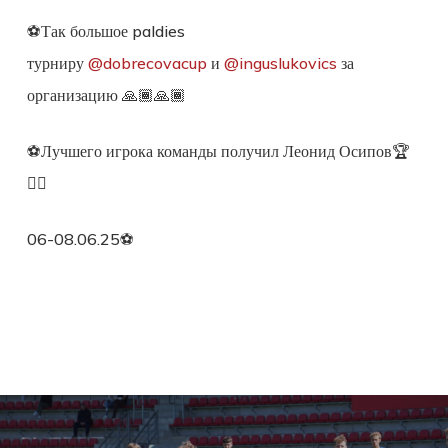
⚽️Так большое paldies
турниру
@dobrecovacup
и
@inguslukovics
за
организацию 🙏🏾🙏🏾
⚽️Лучшего игрока команды получил Леонид Осипов🏆
👍🏾
06-08.06.25⚽️