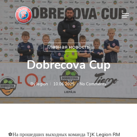
Skip
Menu
to
Close
main
Menu
content
Главная новость
Dobrecova Cup
By
legion
10.06.2025
No Comments
⚽️
На прошедших выходных команда TJK Legion RM