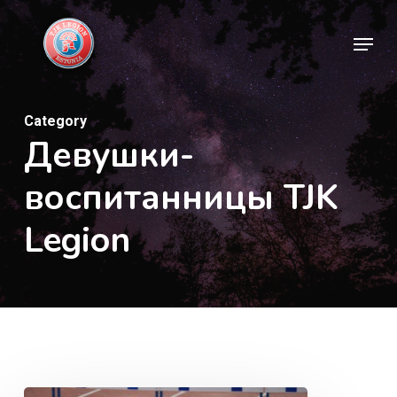
Skip
Menu
to
Close
main
Menu
content
Category
Девушки-
воспитанницы TJK
Legion