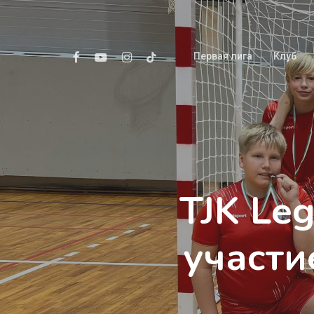
Skip
to
main
facebook
youtube
instagram
tiktok
Первая лига
Клуб
content
TJK Le
участи