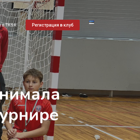
 в TKSA
Регистрация в клуб
инимала
турнире