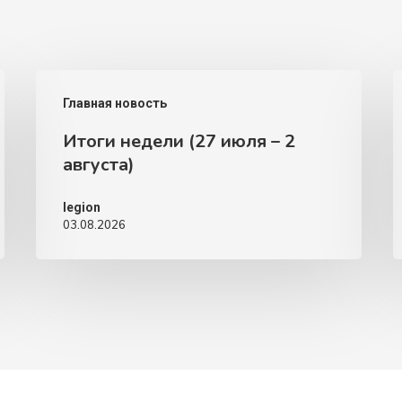
Итоги
Д
Главная новость
недели
у
Итоги недели (27 июля – 2
(27
н
августа)
июля
A
–
C
legion
03.08.2026
2
2
августа)