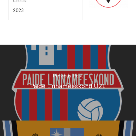
Сезоны
2023
Previous Post
Paide Linnameeskond U21