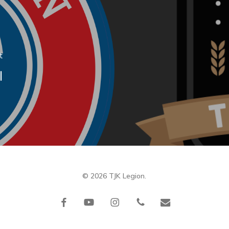
t
I
© 2026 TJK Legion.
facebook
youtube
instagram
phone
email