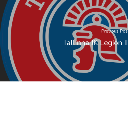
Previous Pos
Tallinna JK Legion II