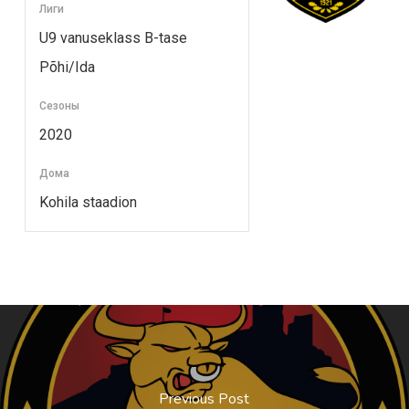
Лиги
U9 vanuseklass B-tase
Põhi/Ida
Сезоны
2020
Дома
Kohila staadion
Previous Post