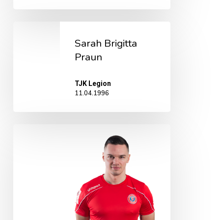
Sarah
Sarah Brigitta
Brigitta
Praun
Praun
TJK Legion
11.04.1996
German
Šlein