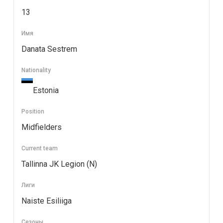
13
Имя
Danata Sestrem
Nationality
Estonia
Position
Midfielders
Current team
Tallinna JK Legion (N)
Лиги
Naiste Esiliiga
Сезоны