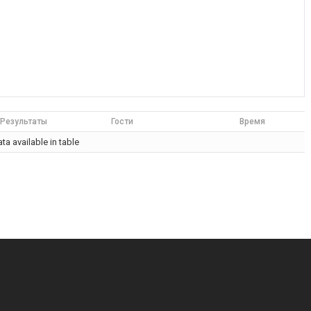
Результаты
Гости
Время
ta available in table