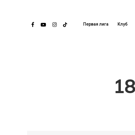
Skip
to
main
facebook
youtube
instagram
tiktok
Первая лига
Клуб
content
18