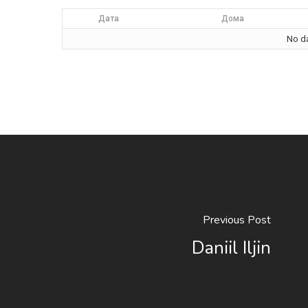
Дата
Дома
No da
Previous Post
Daniil Iljin