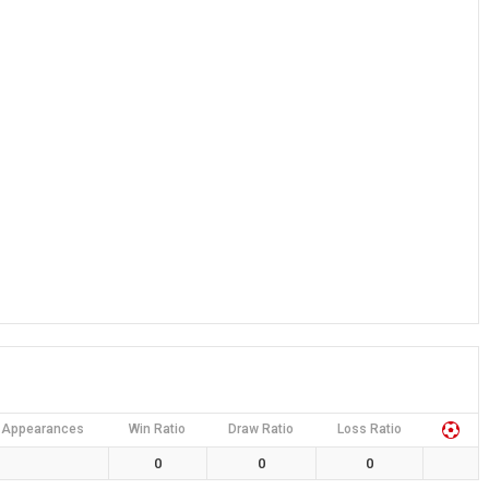
Appearances
Win Ratio
Draw Ratio
Loss Ratio
0
0
0