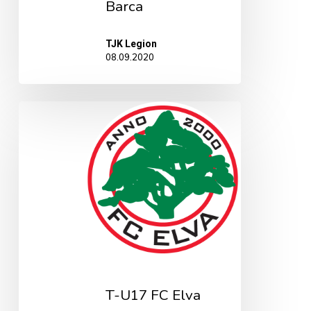
Barca
TJK Legion
08.09.2020
T-
U17
FC
Elva
T-U17 FC Elva