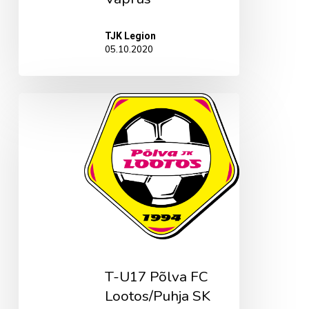
TJK Legion
05.10.2020
T-
U17
Põlva
FC
Lootos/Puhja
SK
Barca
T-U17 Põlva FC
Lootos/Puhja SK