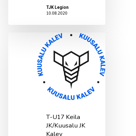
TJK Legion
10.08.2020
T-
U17
Keila
JK/Kuusalu
JK
Kalev
T-U17 Keila
JK/Kuusalu JK
Kalev