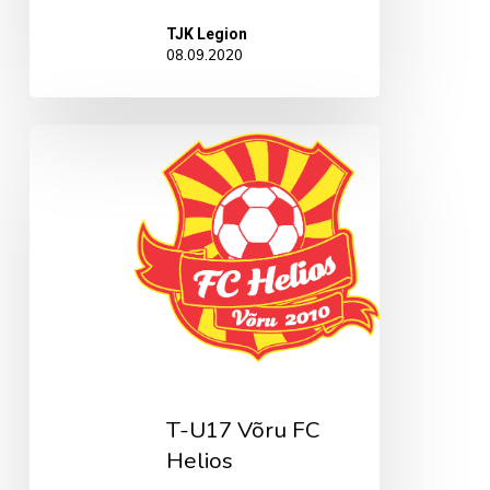
TJK Legion
08.09.2020
T-
U17
Võru
FC
Helios
T-U17 Võru FC
Helios