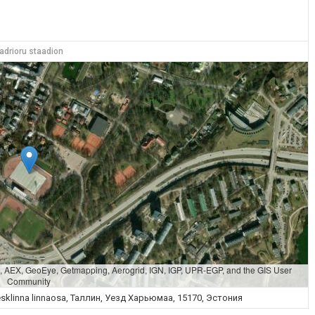
adrioru staadion
S, AEX, GeoEye, Getmapping, Aerogrid, IGN, IGP, UPR-EGP, and the GIS User
Community
Kesklinna linnaosa, Таллин, Уезд Харьюмаа, 15170, Эстония