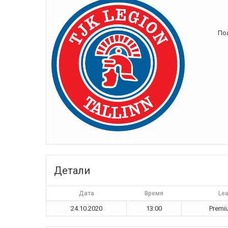
По
Tallinn
Детали
Дата
Время
Le
24.10.2020
13:00
Premiu