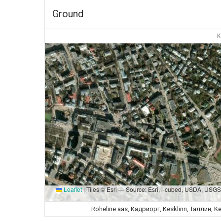
Ground
K
Leaflet
|
Tiles © Esri — Source: Esri, i-cubed, USDA, USG
Roheline aas, Кадриорг, Kesklinn, Таллин, 