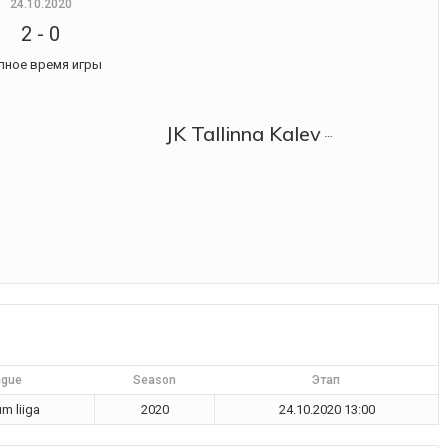
24.10.2020
2
-
0
лное время игры
JK Tallinna Kalev
a JK Legion
ague
Season
Этап
m liiga
2020
24.10.2020 13:00