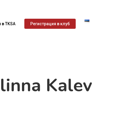
 в TKSA
Регистрация в клуб
llinna Kalev