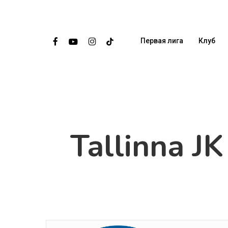
Skip
to
main
facebook
youtube
instagram
tiktok
Первая лига
Клуб
content
Tallinna JK