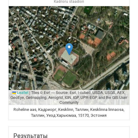
Kadrioru staadion
Leaflet
|
Tiles © Esri — Source: Esri, i-cubed, USDA, USGS, AEX,
GeoEye, Getmapping, Aerogrid, IGN, IGP, UPR-EGP, and the GIS User
Community
Roheline aas, Кадриорг, Kesklinn, Таллин, Kesklinna linnaosa,
Таллин, Уезд Харьюмаа, 15170, Эстония
Результаты