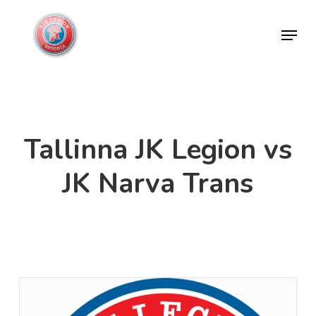
Skip
Menu
to
Close
main
Menu
content
Tallinna JK Legion vs
JK Narva Trans