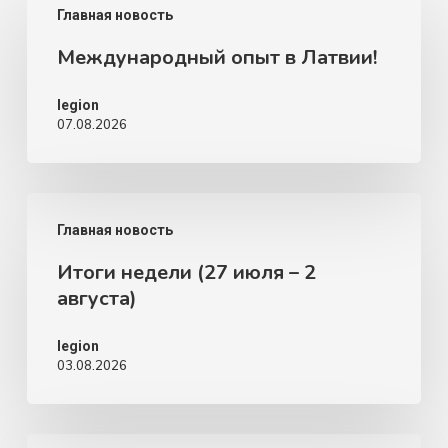
Главная новость
опыт
Международный опыт в Латвии!
в
Латвии!
legion
07.08.2026
Итоги
Главная новость
недели
Итоги недели (27 июля – 2
(27
августа)
июля
–
legion
03.08.2026
2
августа)