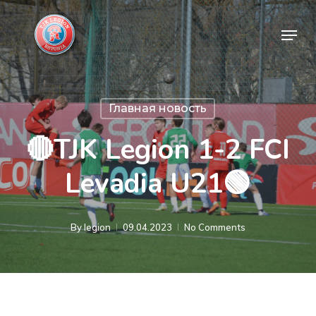
Skip
Menu
to
Close
main
Menu
content
Главная новость
🔴TJK Legion 1-2 FCI
Levadia U21🟢
By
legion
09.04.2023
No Comments