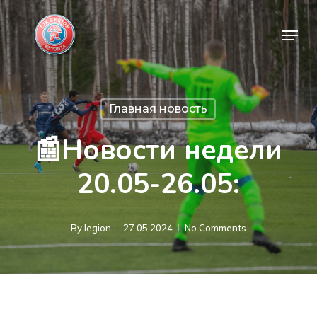
Skip
Menu
to
Close
main
Menu
content
Главная новость
📰Новости недели
20.05-26.05:
By
legion
27.05.2024
No Comments