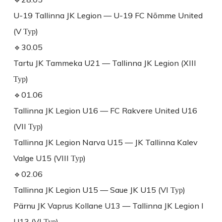
U-19 Tallinna JK Legion — U-19 FC Nõmme United
(V Тур)
🔹30.05
Tartu JK Tammeka U21 — Tallinna JK Legion (XIII
Тур)
🔹01.06
Tallinna JK Legion U16 — FC Rakvere United U16
(VII Тур)
Tallinna JK Legion Narva U15 — JK Tallinna Kalev
Valge U15 (VIII Тур)
🔹02.06
Tallinna JK Legion U15 — Saue JK U15 (VI Тур)
Pärnu JK Vaprus Kollane U13 — Tallinna JK Legion I
U13 (VI Тур)