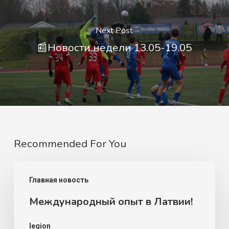
Next Post
📰Новости недели 13.05-19.05
Recommended For You
Международный
Главная новость
опыт
Международный опыт в Латвии!
в
Латвии!
legion