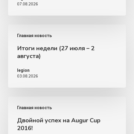
07.08.2026
Итоги
Главная новость
недели
Итоги недели (27 июля – 2
(27
августа)
июля
–
legion
03.08.2026
2
августа)
Двойной
Главная новость
успех
Двойной успех на Augur Cup
на
2016!
Augur