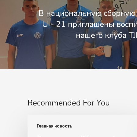
В национальную сборную
U - 21 приглашены восп
нашего клуба TJ
Recommended For You
Итоги
Главная новость
недели