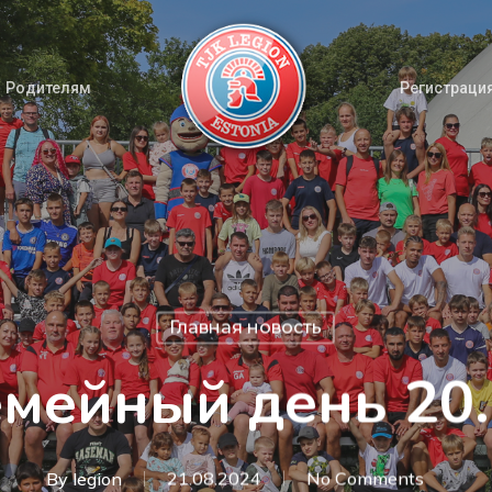
Родителям
Регистрация
Главная новость
мейный день 20
By
legion
21.08.2024
No Comments