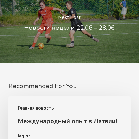
Next Post
Новости недели 22.06 – 28.06
Recommended For You
Международный
Главная новость
опыт
Международный опыт в Латвии!
в
Латвии!
legion