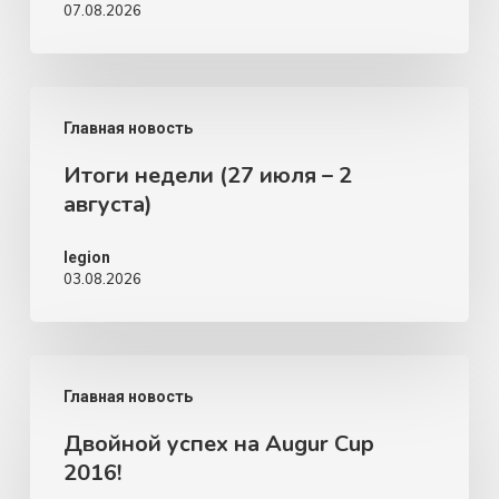
07.08.2026
Итоги
Главная новость
недели
Итоги недели (27 июля – 2
(27
августа)
июля
–
legion
03.08.2026
2
августа)
Двойной
Главная новость
успех
Двойной успех на Augur Cup
на
2016!
Augur