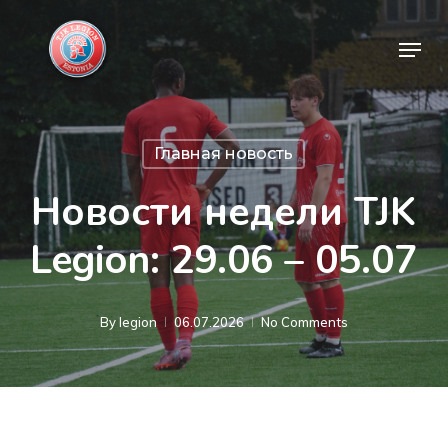
Skip
Menu
to
Close
main
Menu
content
Главная новость
Новости недели TJK
Legion: 29.06 – 05.07
By
legion
06.07.2026
No Comments