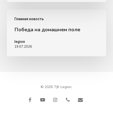
Победа
Главная новость
на
Победа на домашнем поле
домашнем
поле
legion
19.07.2026
© 2026 TJK Legion.
facebook
youtube
instagram
phone
email