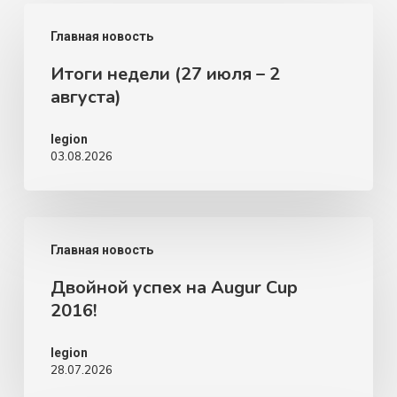
Итоги
Главная новость
недели
Итоги недели (27 июля – 2
(27
августа)
июля
–
legion
03.08.2026
2
августа)
Двойной
Главная новость
успех
Двойной успех на Augur Cup
на
2016!
Augur
Cup
legion
28.07.2026
2016!