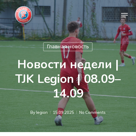
Skip
Menu
to
Close
main
Menu
content
Главная новость
Новости недели |
TJK Legion | 08.09–
14.09
By
legion
15.09.2025
No Comments